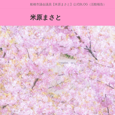
コ
ナ
船橋市議会議員【米原まさと】公式BLOG（活動報告）
ン
ビ
テ
ゲ
米原まさと
ン
ー
ツ
シ
へ
ョ
ス
ン
キ
に
ッ
移
プ
動