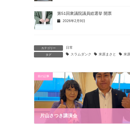
第51回衆議院議員総選挙 開票
2026年2月9日
日常
カテゴリー
スラムダンク
米原まさと
米
タグ
前の記事
片山さつき講演会
2024年8月5日