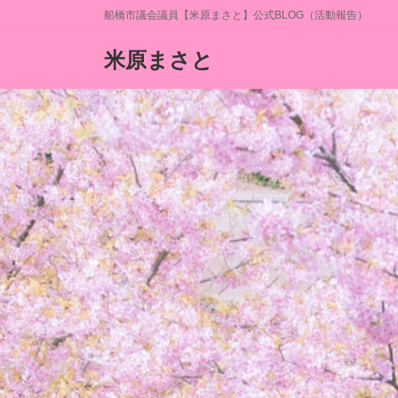
コ
ナ
船橋市議会議員【米原まさと】公式BLOG（活動報告）
ン
ビ
テ
ゲ
米原まさと
ン
ー
ツ
シ
へ
ョ
ス
ン
キ
に
ッ
移
プ
動