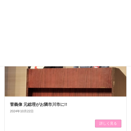
菅義偉
選挙
菅義偉 元総理がお隣市川市に!!
2024年10月22日
詳しく見る